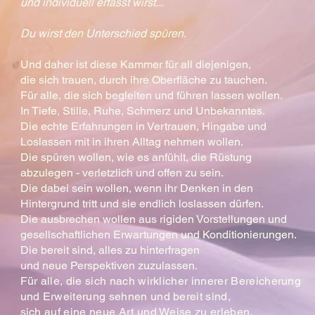
und individuell erfasst wirst...
Du wirst den Unterschied spüren.
Und daher ist diese Kammer für all diejenigen,
die sich trauen, durch ihre Oberfläche zu tauchen.
Für alle, die sich begleiten und führen lassen wollen.
In Tiefe, Stille, Ruhe, Schmerz und Unbekanntes.
Die echte Erfahrungen in Vertrauen, Hingabe und
Loslassen mit in ihren Alltag nehmen wollen.
Die spüren wollen, wie es anfühlt, die Rüstung
abzulegen - verletzlich und offen zu sein.
Die dabei sein wollen, wenn ihr Denken in den
Hintergrund tritt und sie endlich loslassen dürfen.
Die ausbrechen wollen aus rigiden Vorstellungen und
gesellschaftlichen Erwartungen und Konditionierungen.
Die bereit sind, alles zu hinterfragen
und neue Perspektiven zuzulassen.
Für alle, die sich nach wirklicher innerer Bereicherung
und Erweiterung sehnen und bereit sind,
sich auf eine neue Art und Weise zu erleben.