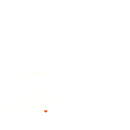
1050 Wien und
Online
+43 677
63087059
priestess@faceyourself.at
© 2026 Priestess Seraphina
мα∂є ωιтн ℓσνє
❤︎⁠