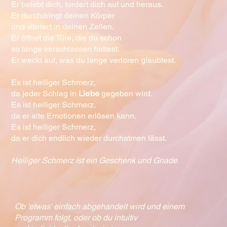
Er belebt dich, fordert dich auf und heraus.
Er durchdringt deinen Körper
und vibriert in deinen Zellen.
Er öffnet die Türe, die du schon
so lange verschlossen hattest.
Er weckt auf, was du lange verloren glaubtest.
Es ist heiliger Schmerz,
da jeder Schlag in
Liebe
gegeben wird.
Es ist heiliger Schmerz,
da er alte Emotionen erlösen kann.
Es ist heiliger Schmerz,
da er dich endlich wieder durchatmen lässt.
Heiliger Schmerz ist ein Geschenk und Gnade.
Ob 'etwas' einfach abgehandelt wird und einem
Programm folgt, oder ob du intuitiv